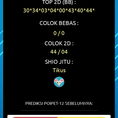
TOP 2D (BB) :
30*34*03*04*00*43*40*44*
COLOK BEBAS :
0 / 0
COLOK 2D :
44 / 04
SHIO JITU :
Tikus
PREDIKSI POIPET-12 SEBELUMNYA: