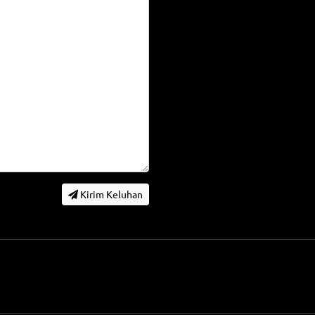
Kirim Keluhan