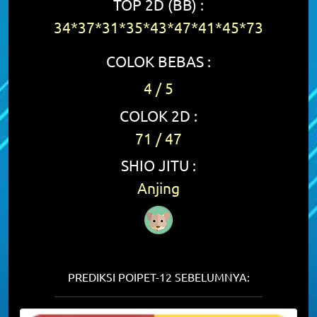
TOP 2D (BB) :
34*37*31*35*43*47*41*45*73
COLOK BEBAS :
4 / 5
COLOK 2D :
71 / 47
SHIO JITU :
Anjing
PREDIKSI POIPET-12 SEBELUMNYA: