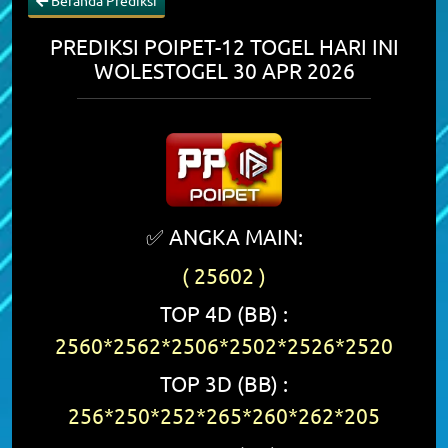
PREDIKSI POIPET-12 TOGEL HARI INI
WOLESTOGEL 30 APR 2026
✅ ANGKA MAIN:
( 25602 )
TOP 4D (BB) :
2560*2562*2506*2502*2526*2520
TOP 3D (BB) :
256*250*252*265*260*262*205