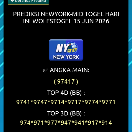
Beranda Prediksi
PREDIKSI NEWYORK-MID TOGEL HARI
INI WOLESTOGEL 15 JUN 2026
✅ ANGKA MAIN:
( 97417 )
TOP 4D (BB) :
9741*9747*9714*9717*9774*9771
TOP 3D (BB) :
974*971*977*947*941*917*914