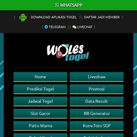
×
WHATSAPP
DOWNLOAD APLIKASI TOGEL
DAFTAR JADI MEMBER
TELEGRAM
LIVECHAT
Home
Livedraw
Prediksi Togel
Promosi
Jadwal Togel
Data Result
Slot Gacor
BB Generator
Paito Warna
Konv.Toto SGP