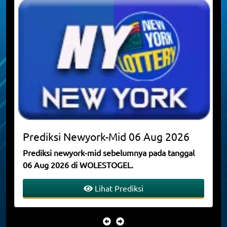
Prediksi
Newyork-Mid
06 Aug 2026
Prediksi newyork-mid sebelumnya pada tanggal
06 Aug 2026 di WOLESTOGEL.
Lihat Prediksi