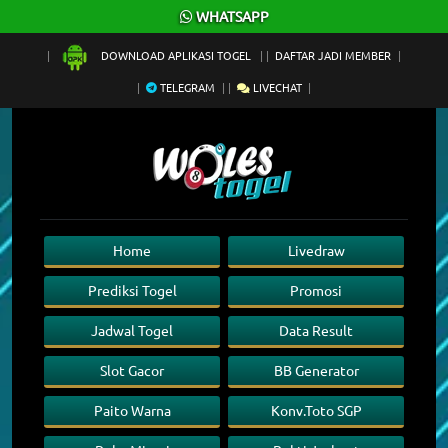
×
WHATSAPP
DOWNLOAD APLIKASI TOGEL
DAFTAR JADI MEMBER
TELEGRAM
LIVECHAT
Home
Livedraw
Prediksi Togel
Promosi
Jadwal Togel
Data Result
Slot Gacor
BB Generator
Paito Warna
Konv.Toto SGP