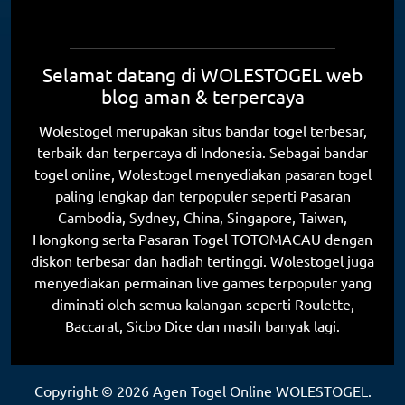
Selamat datang di WOLESTOGEL web
blog aman & terpercaya
Wolestogel merupakan situs bandar togel terbesar,
terbaik dan terpercaya di Indonesia. Sebagai bandar
togel online, Wolestogel menyediakan pasaran togel
paling lengkap dan terpopuler seperti Pasaran
Cambodia, Sydney, China, Singapore, Taiwan,
Hongkong serta Pasaran Togel TOTOMACAU dengan
diskon terbesar dan hadiah tertinggi. Wolestogel juga
menyediakan permainan live games terpopuler yang
diminati oleh semua kalangan seperti Roulette,
Baccarat, Sicbo Dice dan masih banyak lagi.
Copyright ©
2026
Agen Togel Online WOLESTOGEL.