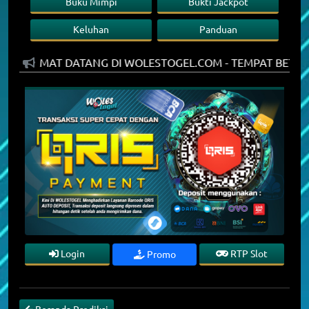
Buku Mimpi
Bukti Jackpot
Keluhan
Panduan
SELAMAT DATANG DI WOLESTOGEL.COM - TEMPAT BETTING
Login
RTP Slot
Promo