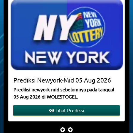
Prediksi
Newyork-Mid
05 Aug 2026
Prediksi newyork-mid sebelumnya pada tanggal
05 Aug 2026 di WOLESTOGEL.
Lihat Prediksi