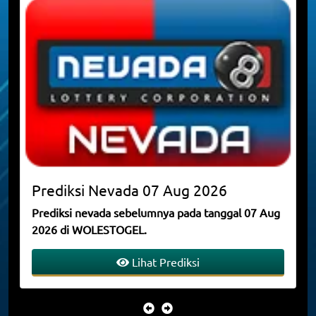
Prediksi
Nevada
07 Aug 2026
Prediksi nevada sebelumnya pada tanggal 07 Aug
2026 di WOLESTOGEL.
Lihat Prediksi