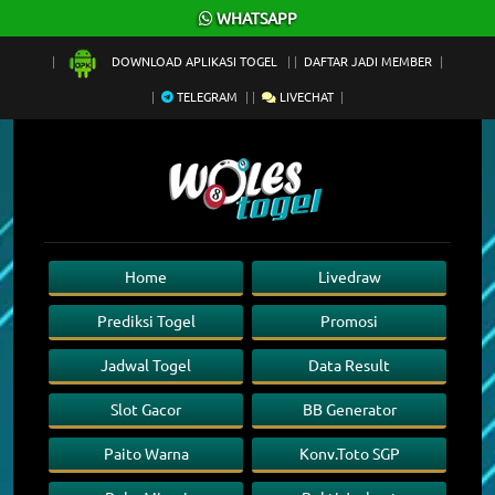
×
WHATSAPP
DOWNLOAD APLIKASI TOGEL
DAFTAR JADI MEMBER
TELEGRAM
LIVECHAT
Home
Livedraw
Prediksi Togel
Promosi
Jadwal Togel
Data Result
Slot Gacor
BB Generator
Paito Warna
Konv.Toto SGP