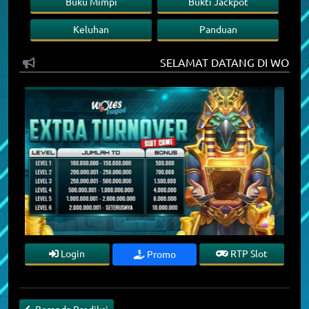
Buku Mimpi
Bukti Jackpot
Keluhan
Panduan
SELAMAT DATANG DI WOLESTO
Login
RTP Slot
Promo