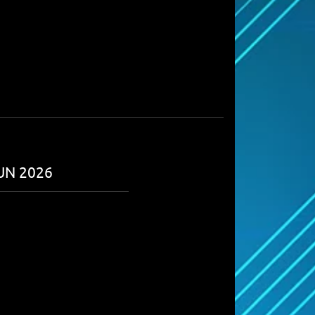
UN 2026