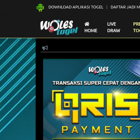
DOWNLOAD APLIKASI TOGEL
DAFTAR JADI 
LIVE
PR
HOME
DRAW
TO