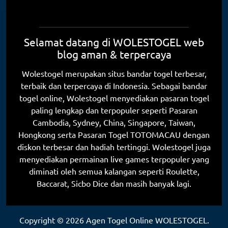
Selamat datang di WOLESTOGEL web
blog aman & terpercaya
Wolestogel merupakan situs bandar togel terbesar,
terbaik dan terpercaya di Indonesia. Sebagai bandar
togel online, Wolestogel menyediakan pasaran togel
paling lengkap dan terpopuler seperti Pasaran
Cambodia, Sydney, China, Singapore, Taiwan,
Hongkong serta Pasaran Togel TOTOMACAU dengan
diskon terbesar dan hadiah tertinggi. Wolestogel juga
menyediakan permainan live games terpopuler yang
diminati oleh semua kalangan seperti Roulette,
Baccarat, Sicbo Dice dan masih banyak lagi.
Copyright ©
2026
Agen Togel Online WOLESTOGEL.