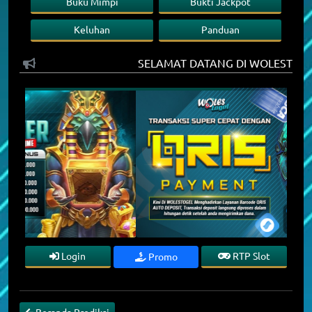
Buku Mimpi
Bukti Jackpot
Keluhan
Panduan
SELAMAT DATANG DI WOLESTOGEL
Login
RTP Slot
Promo