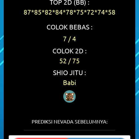
TOP 2D (BB) :
87*85*82*84*78*75*72*74*58
COLOK BEBAS :
7 / 4
COLOK 2D :
52 / 75
SHIO JITU :
Babi
PREDIKSI NEVADA SEBELUMNYA: