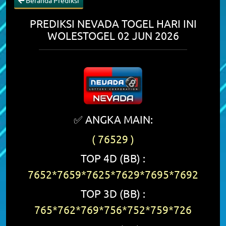
Beranda Prediksi
PREDIKSI NEVADA TOGEL HARI INI
WOLESTOGEL 02 JUN 2026
✅ ANGKA MAIN:
( 76529 )
TOP 4D (BB) :
7652*7659*7625*7629*7695*7692
TOP 3D (BB) :
765*762*769*756*752*759*726