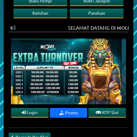
Buku Mimpi
Bukti Jackpot
Keluhan
Panduan
SELAMAT DATANG DI WOLESTOG
Login
RTP Slot
Promo