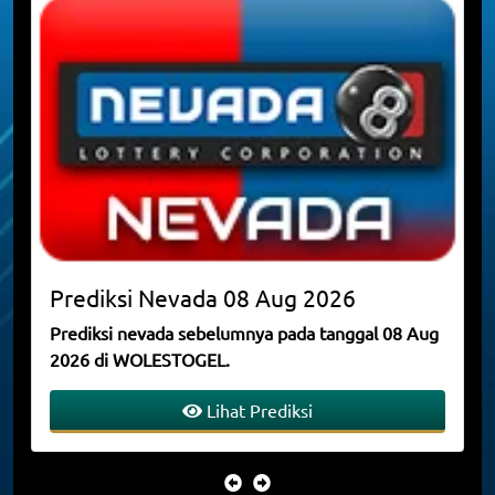
Prediksi
Nevada
08 Aug 2026
Prediksi nevada sebelumnya pada tanggal 08 Aug
2026 di WOLESTOGEL.
Lihat Prediksi