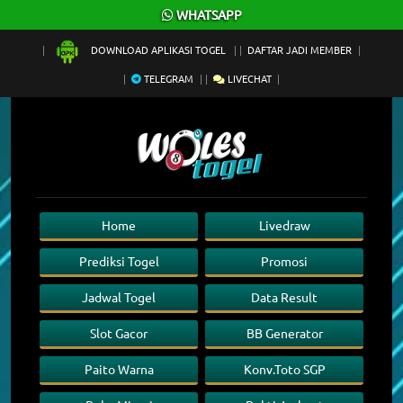
×
WHATSAPP
DOWNLOAD APLIKASI TOGEL
DAFTAR JADI MEMBER
TELEGRAM
LIVECHAT
Home
Livedraw
Prediksi Togel
Promosi
Jadwal Togel
Data Result
Slot Gacor
BB Generator
Paito Warna
Konv.Toto SGP