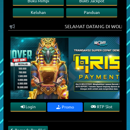
Buku Mimpi
Bukti Jackpot
Keluhan
Panduan
SELAMAT DATANG DI WOLESTOG
Login
RTP Slot
Promo